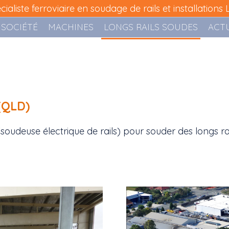
cialiste ferroviaire en soudage de rails et installations L
 SOCIÉTÉ
MACHINES
LONGS RAILS SOUDES
ACTU
 (QLD)
(soudeuse électrique de rails) pour souder des longs r