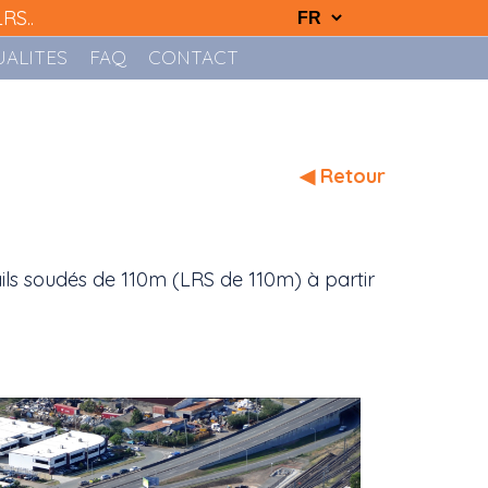
RS..
ALITES
FAQ
CONTACT
◀ Retour
ails soudés de 110m (LRS de 110m) à partir