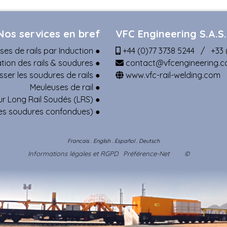
Nos services en bref
VFC Engineering S.A.S.
es de rails par Induction
●
+44 (0)77 3738 5244 / +33 (
ation des rails & soudures
●
contact@vfcengineering.
ser les soudures de rails
●
www.vfc-rail-welding.com
Meuleuses de rail
●
ur Long Rail Soudés (LRS)
●
tes soudures confondues)
●
Francais
.
English
.
Español
.
Deutsch
Informations légales et RGPD
Préférence-Net
©