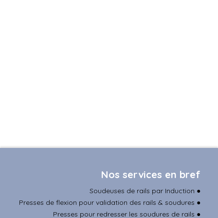
welded rails, Electric flash butt welding of
railways rails, Flash-butt rail welding, EN 14587-1,
EN 14587-2, CE regulation and EN15746. Rail bend
testing press. Rail profile 60E1 UIC60 EN 13674-1,
Rail profile 60E2 EN 13674-2. Rail profile as per
Australia standard AS60 and AS68. Rail profile as
per American standard 90ARA-A (TR45), 100RE,
115RE (TR57), 136RE (TR68).
Nos services en bref
Soudeuses de rails par Induction
●
Presses de flexion pour validation des rails & soudures
●
Presses pour redresser les soudures de rails
●