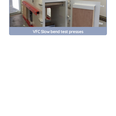
VFC Slow bend test presses
IW, IPW, EPW, FWB, FW, RSW, RSEW, UW, GPW
gas pressure weld, TW, FRW, ZAT, FOW, HPW,
Forged rail, rail vignole rail, rail à gorge, grooved
rail, AREMA Chapter 4, Figure 4-3-22, Flash-butt
rail welding, Contrail, Schlatter, Electric rail
welding, Gas pressure rail welding, Types of rail
welding methods, Electrically welded rail, electric
and thermite welding services, How rails are
welded efficiently, Rail welding systems, Electric
welding allows for the manufacture of long