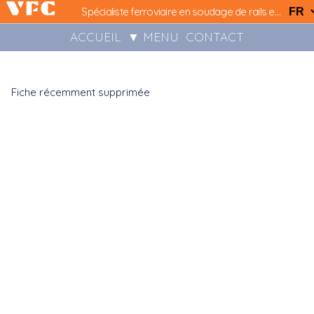
Spécialiste ferroviaire en soudage de rails et installations LRS..
ACCUEIL
▼ MENU
CONTACT
Fiche récemment supprimée