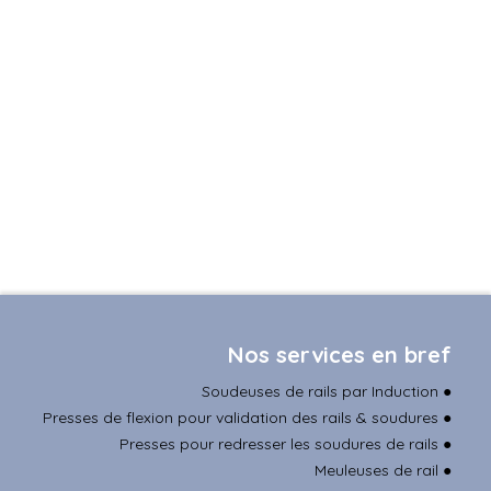
Nos services en bref
Soudeuses de rails par Induction
●
Presses de flexion pour validation des rails & soudures
●
Presses pour redresser les soudures de rails
●
Meuleuses de rail
●