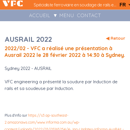
Spécialiste ferroviaire en soudage de rails et installations LRS..
ACCUEIL
▼ MENU
CONTACT
AUSRAIL 2022
◀ Retour
2022/02 - VFC a réalisé une présentation à
Ausrail 2022 le 28 février 2022 à 14:30 à Sydney.
Sydney 2022 - AUSRAIL
VFC engineering a présenté la soudure par Induction de
rails et sa soudeuse par Induction.
Plus d'info sur
https://s3.ap-southeast-
2.amazonaws.com/www.informa.com.au/wp-
content/uploads/2022/01/05165254/4-Jan-Updates-Informa-AusRAIL-