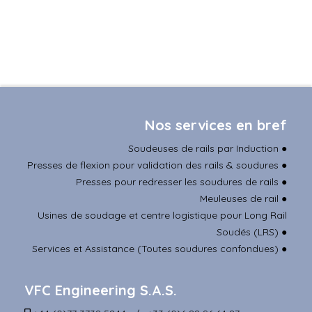
Nos services en bref
Soudeuses de rails par Induction
●
Presses de flexion pour validation des rails & soudures
●
Presses pour redresser les soudures de rails
●
Meuleuses de rail
●
Usines de soudage et centre logistique pour Long Rail
Soudés (LRS)
●
Services et Assistance (Toutes soudures confondues)
●
VFC Engineering S.A.S.